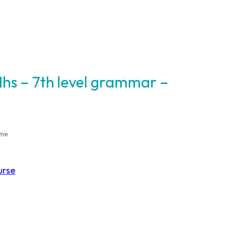
ime
urse