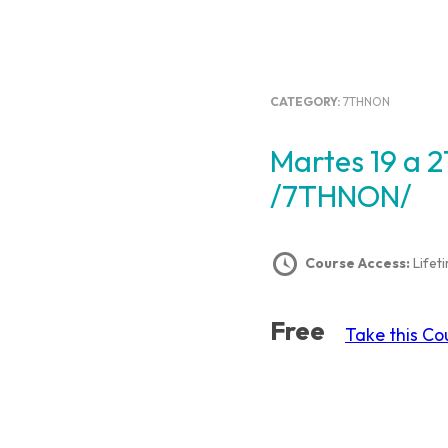
CATEGORY:
7THNON
Martes 19 a 21hs – 7th level grammar –
/7THNON/
Course Access:
Lifet
Free
Take this Co