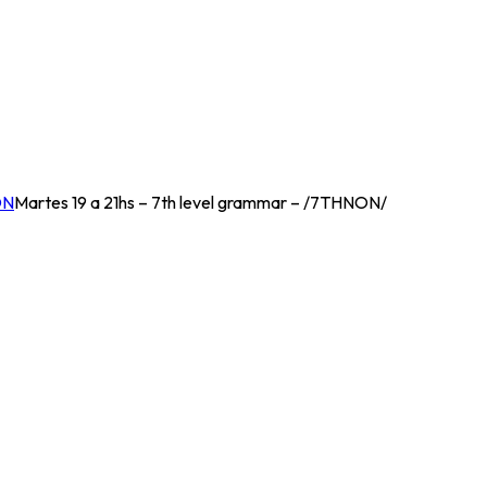
ON
Martes 19 a 21hs – 7th level grammar – /7THNON/