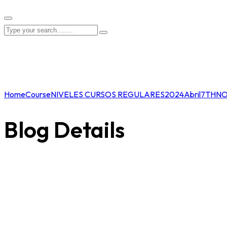
Home
Course
NIVELES CURSOS REGULARES
2024
Abril
7THN
Blog Details