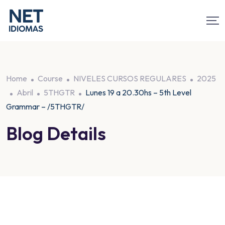
Home
Course
NIVELES CURSOS REGULARES
2025
Abril
5THGTR
Lunes 19 a 20.30hs – 5th Level
Grammar – /5THGTR/
Blog Details