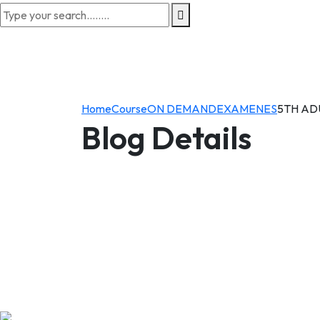
Home
Course
ON DEMAND
EXAMENES
5TH AD
Blog Details