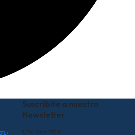
Suscribite a nuestro
Newsletter
8 The Green STE B
EFL)