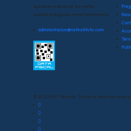
ayudarte a alcanzar tus metas
Preg
usando el lenguaje como herramienta.
Noso
Cont
administracion@netinstituto.com
Acc
Térm
Polí
© 2023 NET Idiomas. Todos los derechos reserv