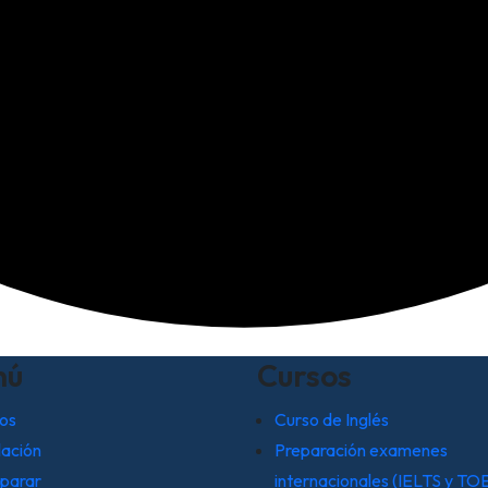
nú
Cursos
os
Curso de Inglés
lación
Preparación examenes
parar
internacionales (IELTS y TO