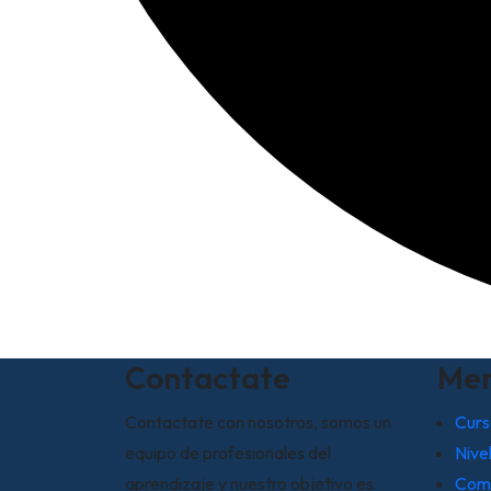
Contactate
Me
Contactate con nosotros, somos un
Curs
equipo de profesionales del
Nive
aprendizaje y nuestro objetivo es
Com